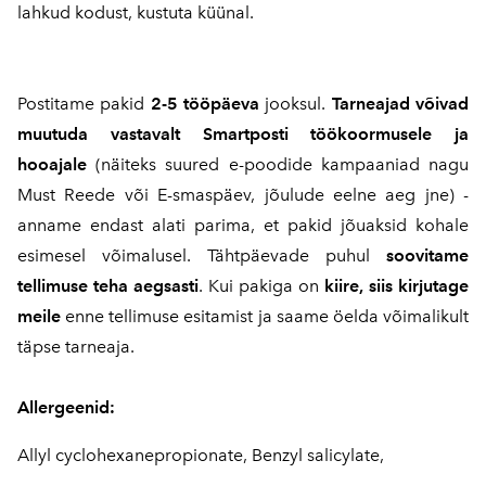
lahkud kodust, kustuta küünal.
Postitame pakid
2-5 tööpäeva
jooksul.
Tarneajad võivad
muutuda vastavalt Smartposti töökoormusele ja
hooajale
(näiteks suured e-poodide kampaaniad nagu
Must Reede või E-smaspäev, jõulude eelne aeg jne) -
anname endast alati parima, et pakid jõuaksid kohale
esimesel võimalusel. Tähtpäevade puhul
soovitame
tellimuse teha aegsasti
. Kui pakiga on
kiire, siis kirjutage
meile
enne tellimuse esitamist ja saame öelda võimalikult
täpse tarneaja.
Allergeenid:
Allyl cyclohexanepropionate, Benzyl salicylate,