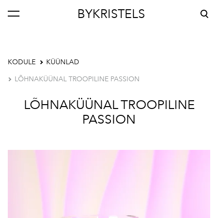
BYKRISTELS
lisati ostukorvi.
Vaata ostukorvi
KODULE
KÜÜNLAD
LÕHNAKÜÜNAL TROOPILINE PASSION
LÕHNAKÜÜNAL TROOPILINE
PASSION