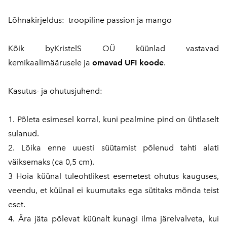
Lõhnakirjeldus: troopiline passion ja mango
Kõik byKristelS OÜ küünlad vastavad
kemikaalimäärusele ja
omavad UFI koode
.
Kasutus- ja ohutusjuhend:
1. Põleta esimesel korral, kuni pealmine pind on ühtlaselt
sulanud.
2. Lõika enne uuesti süütamist põlenud tahti alati
väiksemaks (ca 0,5 cm).
3 Hoia küünal tuleohtlikest esemetest ohutus kauguses,
veendu, et küünal ei kuumutaks ega sütitaks mõnda teist
eset.
4. Ära jäta põlevat küünalt kunagi ilma järelvalveta, kui