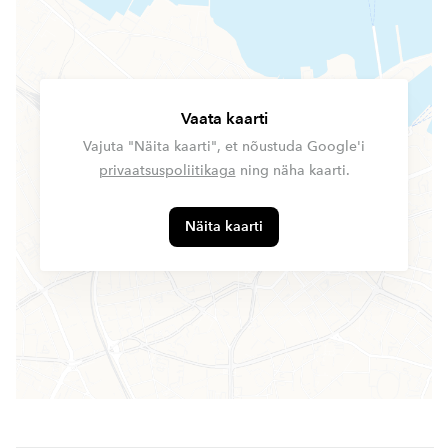
Vaata kaarti
Vajuta "Näita kaarti", et nõustuda Google'i
privaatsuspoliitikaga
ning näha kaarti.
Näita kaarti