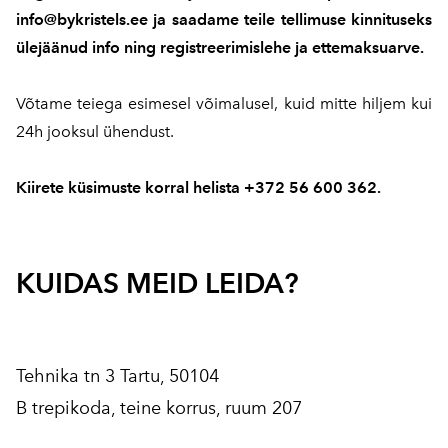
info@bykristels.ee ja saadame teile tellimuse kinnituseks
ülejäänud info ning registreerimislehe ja ettemaksuarve.
Võtame teiega esimesel võimalusel, kuid mitte hiljem kui
24h jooksul ühendust.
Kiirete küsimuste korral helista +372 56 600 362.
KUIDAS MEID LEIDA?
Tehnika tn 3 Tartu, 50104
B trepikoda, teine korrus, ruum 207