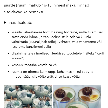
juurde (ruumi mahub 16-18 inimest max). Hinnad
sisaldavad käibemaksu.
Hinnas sisaldub:
küünla valmistamise töötuba ning tooraine, mille tulemusel
saate enda lõhna- ja värvi eelistustele sobiva küünla
valmistada (küünal jääb teile) - vahusta, vala vahavorme või
lase oma kunstimeel valla
disainime teie nimelised kleebised toodetele (näiteks "Kerli
küünal")
kestvus: töötuba kestab ca 2h
ruumis on olemas külmkapp, kohvimasin, kui soovite
midagi süüa, siis võite snäkid ise kaasa võtta