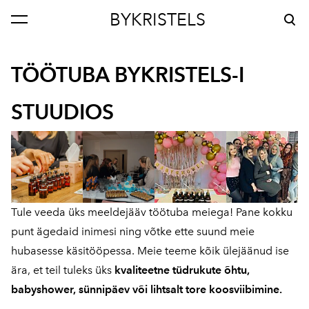
BYKRISTELS
lisati ostukorvi.
Vaata ostukorvi
TÖÖTUBA BYKRISTELS-I
STUUDIOS
Tule veeda üks meeldejääv töötuba meiega! Pane kokku
punt ägedaid inimesi ning võtke ette suund meie
hubasesse käsitööpessa. Meie teeme kõik ülejäänud ise
ära, et teil tuleks üks
kvaliteetne tüdrukute õhtu,
babyshower, sünnipäev või lihtsalt tore koosviibimine.