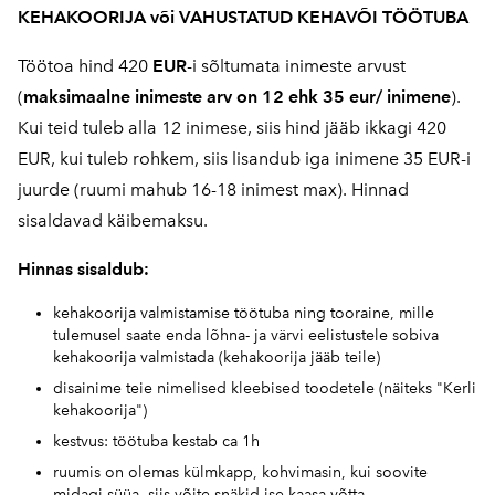
KEHAKOORIJA või VAHUSTATUD KEHAVÕI TÖÖTUBA
Töötoa hind 420
EUR
-i sõltumata inimeste arvust
(
maksimaalne inimeste arv on 12 ehk 35 eur/ inimene
).
Kui teid tuleb alla 12 inimese, siis hind jääb ikkagi 420
EUR, kui tuleb rohkem, siis lisandub iga inimene 35 EUR-i
juurde (ruumi mahub 16-18 inimest max). Hinnad
sisaldavad käibemaksu.
Hinnas sisaldub:
kehakoorija valmistamise töötuba ning tooraine, mille
tulemusel saate enda lõhna- ja värvi eelistustele sobiva
kehakoorija valmistada (kehakoorija jääb teile)
disainime teie nimelised kleebised toodetele (näiteks "Kerli
kehakoorija")
kestvus: töötuba kestab ca 1h
ruumis on olemas külmkapp, kohvimasin, kui soovite
midagi süüa, siis võite snäkid ise kaasa võtta