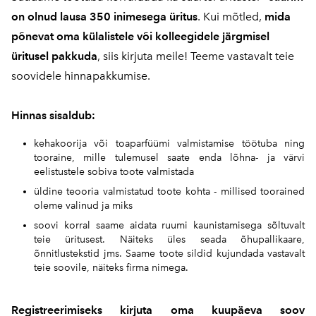
on olnud lausa 350 inimesega üritus
. Kui mõtled,
mida
põnevat oma külalistele või kolleegidele järgmisel
üritusel pakkuda
, siis kirjuta meile! Teeme vastavalt teie
soovidele hinnapakkumise.
Hinnas sisaldub:
kehakoorija või toaparfüümi valmistamise töötuba ning
tooraine, mille tulemusel saate enda lõhna- ja värvi
eelistustele sobiva toote valmistada
üldine teooria valmistatud toote kohta - millised toorained
oleme valinud ja miks
soovi korral saame aidata ruumi kaunistamisega sõltuvalt
teie üritusest. Näiteks üles seada õhupallikaare,
õnnitlustekstid jms. Saame toote sildid kujundada vastavalt
teie soovile, näiteks firma nimega.
Registreerimiseks kirjuta oma kuupäeva soov