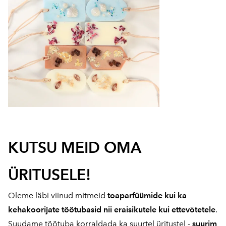
KUTSU MEID OMA
ÜRITUSELE!
Oleme läbi viinud mitmeid
toaparfüümide kui ka
kehakoorijate töötubasid nii eraisikutele kui ettevõtetele
.
Suudame töötuba korraldada ka suurtel üritustel -
suurim