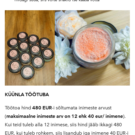
KÜÜNLA TÖÖTUBA
Töötoa hind
480 EUR
-i sõltumata inimeste arvust
(
maksimaalne inimeste arv on 12 ehk 40 eur/ inimene
).
Kui teid tuleb alla 12 inimese, siis hind jääb ikkagi 480
EUR, kui tuleb rohkem, siis lisandub iga inimene 40 EUR-i