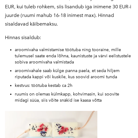
EUR, kui tuleb rohkem, siis lisandub iga inimene 30 EUR-i
juurde (ruumi mahub 16-18 inimest max). Hinnad
sisaldavad käibemaksu.
Hinnas sisaldub:
aroomivaha valmistamise töötuba ning tooraine, mille
tulemusel saate enda lõhna, kaunistuste ja värvi eelistustele
sobiva aroomivaha valmistada
aroomivahale saab külge panna paela, et seda hiljem
riputada kappi või kuskile, kus soovid aroomi tunda
kestvus: töötuba kestab ca 2h
ruumis on olemas külmkapp, kohvimasin, kui soovite
midagi süüa, siis võite snäkid ise kaasa võtta